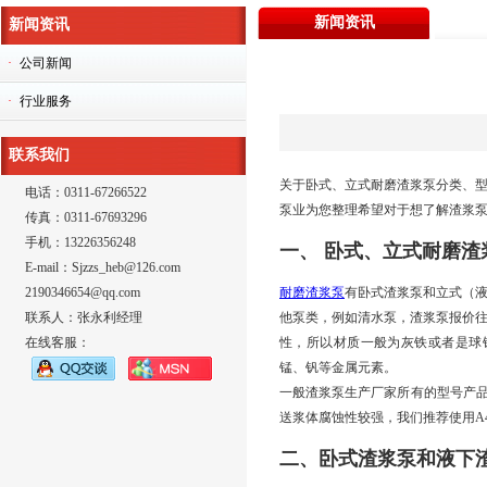
新闻资讯
新闻资讯
·
公司新闻
·
行业服务
联系我们
关于卧式、立式耐磨渣浆泵分类、
电话：0311-67266522
泵业为您整理希望对于想了解渣浆
传真：0311-67693296
手机：13226356248
一、
卧式、立式耐磨渣
E-mail：Sjzzs_heb@126.com
耐磨渣浆泵
有卧式渣浆泵和立式（
2190346654@qq.com
他泵类，例如清水泵，渣浆泵报价
联系人：张永利经理
性，所以材质一般为灰铁或者是球
在线客服：
锰、钒等金属元素。
一般渣浆泵生产厂家所有的型号产
送浆体腐蚀性较强，我们推荐使用A
二、
卧式渣浆泵和液下