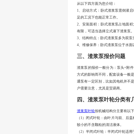
从以下四方面为您介绍：
1、启动方式：卧式渣浆泵需倒灌
足的工况下也能正常工作。
2、安装面积：卧式渣浆泵占地面
有限，可适当选择立式液下渣浆泵
3、结构特点：卧式渣浆泵多为双泵
4、维修保养：卧式渣浆泵位于水面
三、
渣浆泵报价问题
渣浆泵的报价一般分为：泵头
+附
方式的影响而不同，配套设备一般
通泵有一定区别，比如其电机并不
户需要注意，尤其是贸易商。
四、
渣浆泵叶轮分类有
渣浆泵叶轮
按机械结构分主要有以
（
1）闭式叶轮：由叶片与前、后盖
较小的不含颗粒的清洁液体。
（
2）半闭式叶轮：半闭式叶轮适用