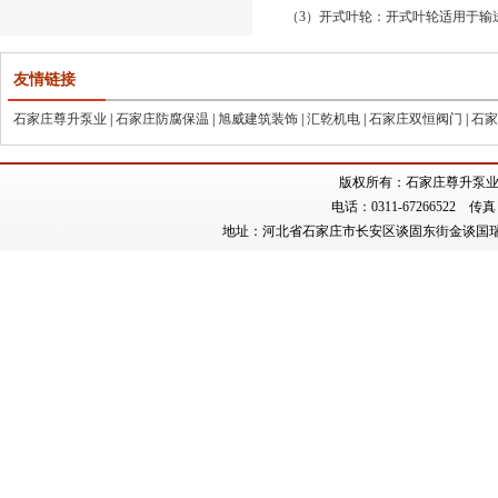
（
3）开式叶轮：开式叶轮适用于输
友情链接
石家庄尊升泵业
|
石家庄防腐保温
|
旭威建筑装饰
|
汇乾机电
|
石家庄双恒阀门
|
石家
版权所有：石家庄尊升泵业有限公司 （
电话：0311-67266522 传真：0
地址：河北省石家庄市长安区谈固东街金谈国瑞城C